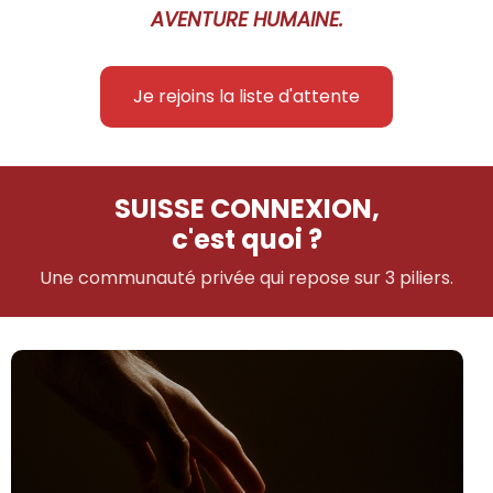
AVENTURE HUMAINE.
Je rejoins la liste d'attente
SUISSE CONNEXION,
c'est quoi ?
Une communauté privée qui repose sur 3 piliers.