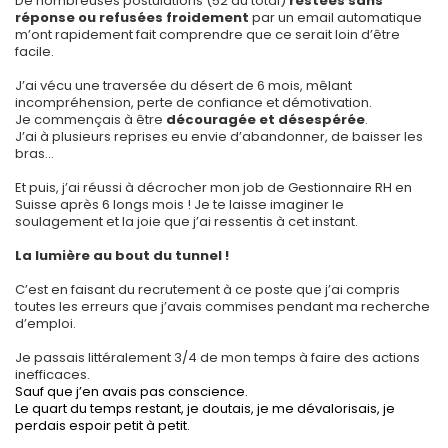
De nombreuses postulations (52 au total)
restées sans
réponse ou refusées froidement
par un email automatique
m’ont rapidement fait comprendre que ce serait loin d’être
facile.
J’ai vécu une traversée du désert de 6 mois, mêlant
incompréhension, perte de confiance et démotivation.
Je commençais à être
découragée et désespérée
.
J’ai à plusieurs reprises eu envie d’abandonner, de baisser les
bras…
Et puis, j’ai réussi à décrocher mon job de Gestionnaire RH en
Suisse après 6 longs mois ! Je te laisse imaginer le
soulagement et la joie que j’ai ressentis à cet instant.
La lumière au bout du tunnel !
C’est en faisant du recrutement à ce poste que j’ai compris
toutes les erreurs que j’avais commises pendant ma recherche
d’emploi.
Je passais littéralement 3/4 de mon temps à faire des actions
inefficaces.
Sauf que j’en avais pas conscience.
Le quart du temps restant, je doutais, je me dévalorisais, je
perdais espoir petit à petit.