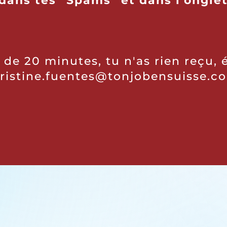
 dans tes "Spams" et dans l'onglet
 de 20 minutes, tu n'as rien reçu, 
ristine.fuentes@tonjobensuisse.c