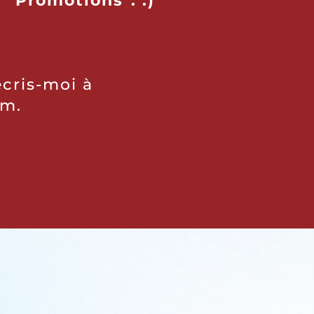
 "Promotions". :)
écris-moi à
om.