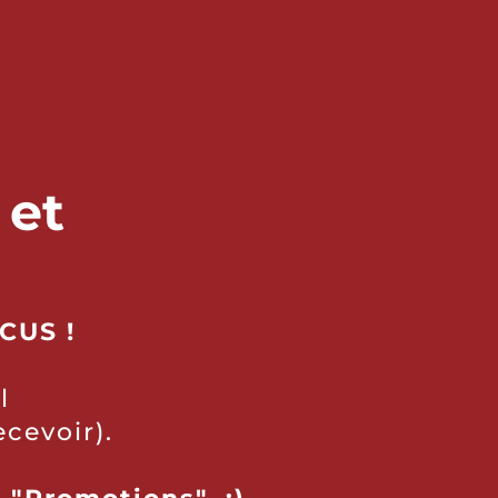
 et
!
CUS !
l
ecevoir).