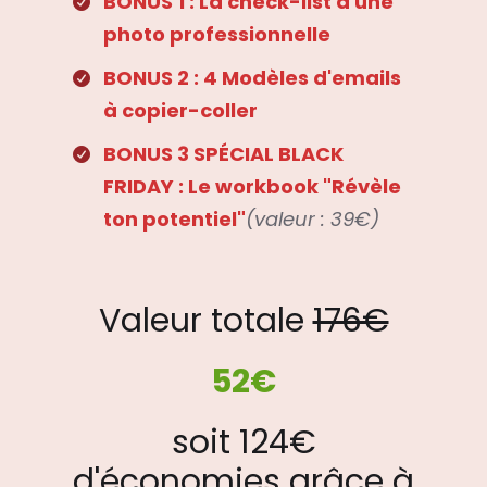
BONUS 1 : La check-list d'une
photo professionnelle
BONUS 2 : 4 Modèles d'emails
à copier-coller
BONUS 3 SPÉCIAL BLACK
FRIDAY : Le workbook "Révèle
ton potentiel"
(valeur : 39€)
Valeur totale
176€
52€
soit 124€
d'économies grâce à