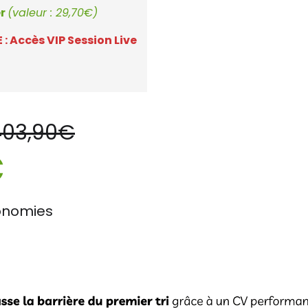
er
(valeur : 29,70€)
 Accès VIP Session Live
403,90€
€
conomies