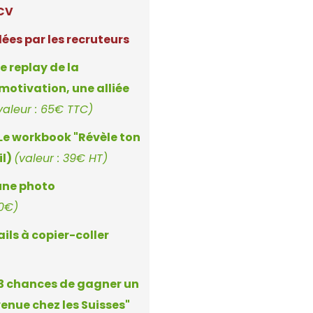
 CV
ées par les recruteurs
e replay de la
 motivation, une alliée
valeur : 65€ TTC)
 Le workbook "Révèle ton
il)
(valeur : 39€ HT)
'une photo
30€)
ils à copier-coller
 3 chances de gagner un
venue chez les Suisses"