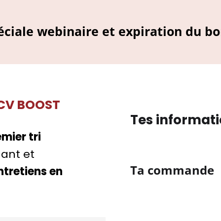
péciale webinaire et expiration du bo
CV BOOST
Tes informat
mier tri
ant et
Ta commande
ntretiens en