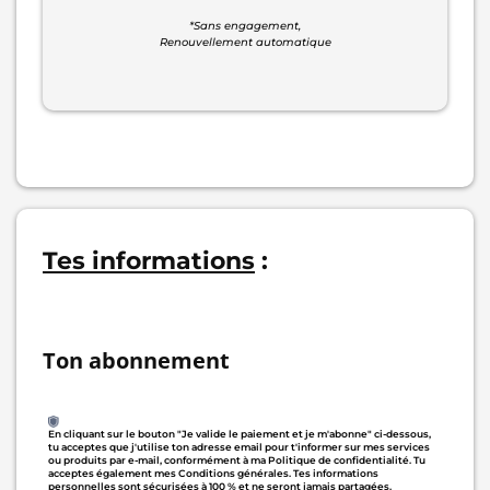
*Sans engagement,
Renouvellement automatique
Tes informations
:
Ton abonnement
En cliquant sur le bouton "Je valide le paiement et je m'abonne" ci-dessous,
tu acceptes que j'utilise ton adresse email pour t'informer sur mes services
ou produits par e-mail, conformément à ma
Politique de confidentialité
. Tu
acceptes également mes
Conditions générales
. Tes informations
personnelles sont sécurisées à 100 % et ne seront jamais partagées.