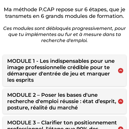
Ma méthode P.CAP repose sur 6 étapes, que je
transmets en 6 grands modules de formation.
Ces modules sont débloqués progressivement, pour
que tu implémentes au fur et à mesure dans ta
recherche d'emploi.
MODULE 1 - Les indispensables pour une
image professionnelle crédible pour te
démarquer d'entrée de jeu et marquer
les esprits
🗓️
Module débloqué dès l'achat
MODULE 2 – Poser les bases d'une
recherche d'emploi réussie : état d’esprit,
Ce module te permet de
mettre à jour les
posture, réalité du marché
éléments essentiels
de ton image dès le début,
avant même d’entrer dans les étapes
🗓️
Module débloqué le 1er juillet 2025
stratégiques de positionnement ou de
MODULE 3 – Clarifier ton positionnement
candidature.